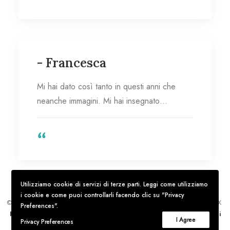
- Francesca
Mi hai dato così tanto in questi anni che
neanche immagini. Mi hai insegnato…
Utilizziamo cookie di servizi di terze parti. Leggi come utilizziamo
i cookie e come puoi controllarli facendo clic su "Privacy
© Ingrid Mattiazzi –
P.IVA
: 02550170068
C.F
.: MTTNRD88T58A182X
Preferences".
Privacy Policy
Trattamento dei dati personali
Termini e Condizioni
I Agree
Privacy Preferences