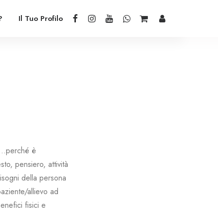
?
Il Tuo Profilo
lo…perché è
to, pensiero, attività
isogni della persona
aziente/allievo ad
efici fisici e