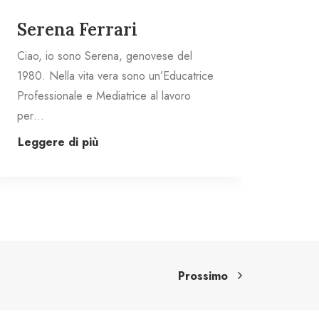
Serena Ferrari
Se
Ciao, io sono Serena, genovese del
Ciao
1980. Nella vita vera sono un’Educatrice
1980.
Professionale e Mediatrice al lavoro
Profe
per…
per
Leggere di più
Legg
Prossimo