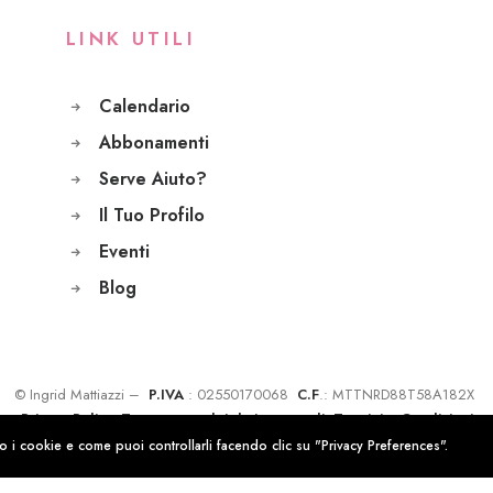
LINK UTILI
Calendario
Abbonamenti
Serve Aiuto?
Il Tuo Profilo
Eventi
Blog
© Ingrid Mattiazzi –
P.IVA
: 02550170068
C.F
.: MTTNRD88T58A182X
Privacy Policy
Trattamento dei dati personali
Termini e Condizioni
amo i cookie e come puoi controllarli facendo clic su "Privacy Preferences".