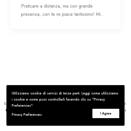
Praticare a distanza, ma con grande
presenza, con te mi piace tantissimo! Mi…
Utilizziamo cookie di servizi di terze parti. Leggi come utilizziamo
i cookie e come puoi controllarli facendo clic su "Privacy
© Ingrid Mattiazzi –
P.IVA
: 02550170068
C.F
.: MTTNRD88T58A182X
Preferences".
Privacy Policy
Trattamento dei dati personali
Termini e Condizioni
I Agree
Privacy Preferences