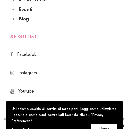
Eventi
Blog
SEGUIMI
Facebook
Instagram
Youtube
Utilizziamo cookie di servizi di terze parti. Leggi come utilizziamo
i cookie e come puoi controllarli facendo clic su "Privacy
© Ingrid Mattiazzi –
P.IVA
: 02550170068
C.F
.: MTTNRD88T58A182X
Preferences".
Privacy Policy
Trattamento dei dati personali
Termini e Condizioni
I Agree